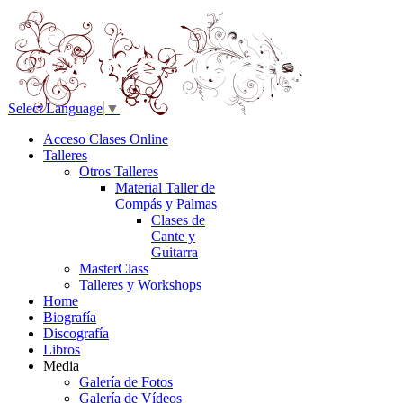
Select Language
▼
Acceso Clases Online
Talleres
Otros Talleres
Material Taller de
Compás y Palmas
Clases de
Cante y
Guitarra
MasterClass
Talleres y Workshops
Home
Biografía
Discografía
Libros
Media
Galería de Fotos
Galería de Vídeos