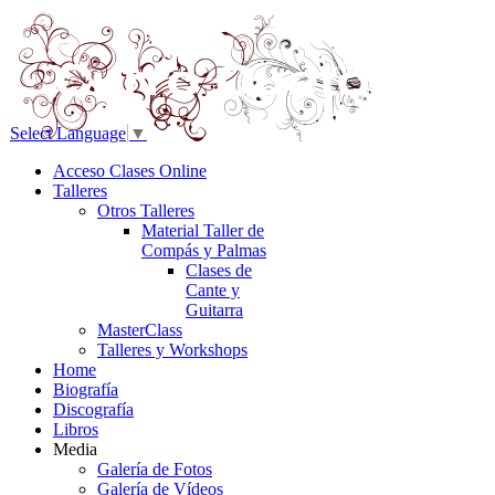
Select Language
▼
Acceso Clases Online
Talleres
Otros Talleres
Material Taller de
Compás y Palmas
Clases de
Cante y
Guitarra
MasterClass
Talleres y Workshops
Home
Biografía
Discografía
Libros
Media
Galería de Fotos
Galería de Vídeos